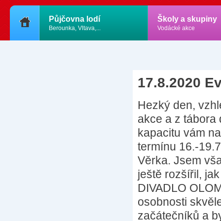
Půjčovna lodí
Školy a skupiny
Berounka, Vltava,...
Vodácké akce
17.8.2020 E
Hezký den, vzhl
akce a z tábora
kapacitu vám na
termínu 16.-19.
Věrka. Jsem vša
ještě rozšířil, 
DIVADLO OLOMOUC
osobnosti skvěle
začátečníků a by