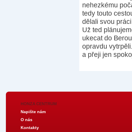
nehezkému počas
tedy touto cesto
dělali svou prác
Už ted plánujeme
ukecat do Beroun
opravdu vytrpěl
a přeji jen spok
HONZA CENTRUM
Napište nám
O nás
Kontakty