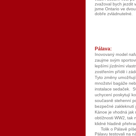
zvažoval bych jezdit 
jsme Ontario ve dvou
dobře zvládnutelné.
Pálava:
Inovovaný model naf
zaujme svým sportov
lepšími jízdními vlast
zostřením přídě i zá
Tyto změny umožňují 
množství bagáže nebo 
instalace sedaček. 
uchycení poskytují ko
současně stehenní p
bezpečné zakleknutí p
Kánoe je vhodná jak n
obtížnosti WW2, tak 
klidné hladině přehrad
Tolik o Pálavě píš
Pálavu testovali na n