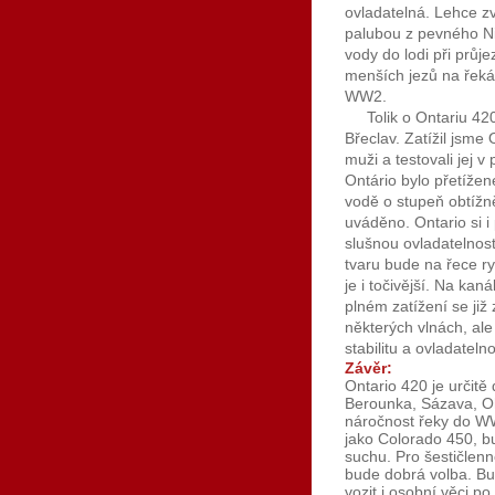
ovladatelná. Lehce z
palubou z pevného Nit
vody do lodi při průj
menších jezů na řeká
WW2.
Tolik o Ontariu 420
Břeclav. Zatížil jsme
muži a testovali jej
Ontário bylo přetížen
vodě o stupeň obtížně
uváděno. Ontario si i
slušnou ovladatelno
tvaru bude na řece ry
je i točivější. Na kan
plném zatížení se již
některých vlnách, ale
stabilitu a ovladateln
Závěr:
Ontario 420 je určitě
Berounka, Sázava, Oh
náročnost řeky do W
jako Colorado 450, bu
suchu. Pro šestičlen
bude dobrá volba. Bu
vozit i osobní věci p