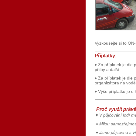
Vyzkoušejte si to ON
Příplatky:
♦
Za příplatek je dle
přilby a další.
♦
Za příplatek je dle
organizátora na vodě
♦
Výše příplatku je 
Proč využít práv
♦
V půjčování lodí má
♦
Milou samozřejmostí
♦
Jsme půjcovna s ví