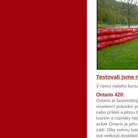
Testovali jsme 
V rámci našeho kurzu
Ontario 420:
Ontario je šestimístn
vícedenní putování p
nebo přáteli a plnou 
tvarem a rozměry nej
avšak Ontario je jeh
zádí. Díky svému tvar
své velikosti dostate