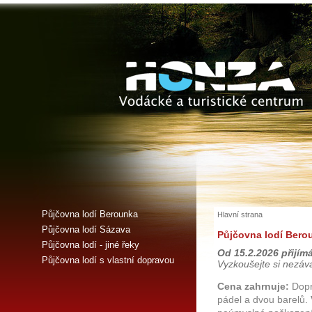
Půjčovna lodí Berounka
Hlavní strana
Půjčovna lodí Sázava
P
ůjčovna lodí Bero
Půjčovna lodí - jiné řeky
Od 15.2.2026 přijím
Půjčovna lodí s vlastní dopravou
Vyzkoušejte si nezá
Cena zahrnuje:
Dopra
pádel a dvou barelů.