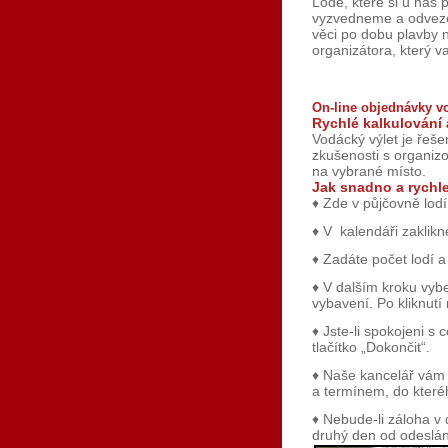
Lodě, které si u nás 
vyzvedneme a odveze
věci po dobu plavby 
organizátora, který 
On-line objednávky v
Rychlé kalkulování 
Vodácký výlet je řeš
zkušenosti s organizo
na vybrané místo.
Jak snadno a rychl
♦
Zde v půjčovně lodí 
♦
V kalendáři zaklikn
♦
Zadáte počet lodí a 
♦
V dalším kroku vybe
vybavení. Po kliknutí
♦
Jste-li spokojeni s 
tlačítko „Dokončit“.
♦
Naše kancelář vám o
a termínem, do které
♦
Nebude-li záloha v
druhý den od odeslá