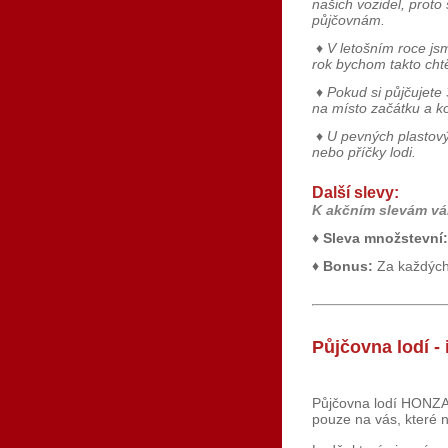
našich vozidel, prot
půjčovnám.
♦
V letošním roce jsm
rok bychom takto chtě
♦
Pokud si půjčujete
na místo začátku a k
♦
U pevných plastových
nebo příčky lodi.
Další slevy:
K akčním slevám vá
♦
Sleva množstevní:
♦
Bonus:
Za každých
Půjčovna lodí - 
Půjčovna lodí HONZA n
pouze na vás, které na