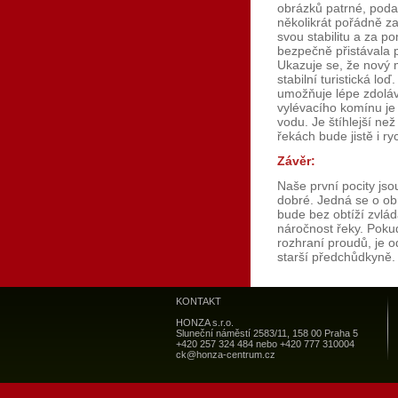
obrázků patrné, poda
několikrát pořádně za
svou stabilitu a za p
bezpečně přistávala p
Ukazuje se, že nový 
stabilní turistická lo
umožňuje lépe zdoláva
vylévacího komínu je 
vodu. Je štíhlejší ne
řekách bude jistě i ry
Závěr:
Naše první pocity js
dobré. Jedná se o obr
bude bez obtíží zvlá
náročnost řeky. Pokud
rozhraní proudů, je od
starší předchůdkyně
KONTAKT
HONZA s.r.o.
Sluneční náměstí 2583/11, 158 00 Praha 5
+420 257 324 484 nebo +420 777 310004
ck@honza-centrum.cz