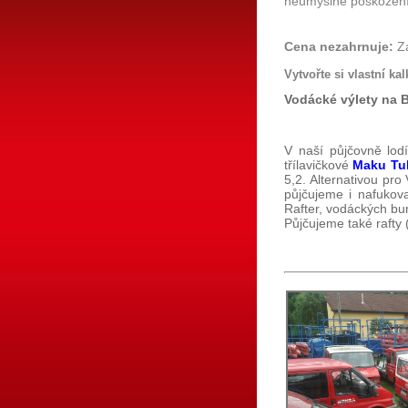
neúmyslné poškození l
Cena nezahrnuje:
Za
Vytvořte si vlastní ka
Vodácké výlety na B
V naší půjčovně lod
třílavičkové
Maku Tu
5,2. Alternativou pro
půjčujeme i nafuko
Rafter, vodáckých bun
Půjčujeme také rafty