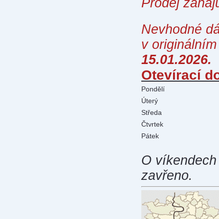
Prodej zaha
Nevhodné dá
v originální
15.01.2026.
Otevírací d
Pondělí
Úterý
Středa
Čtvrtek
Pátek
O víkendech 
zavřeno.