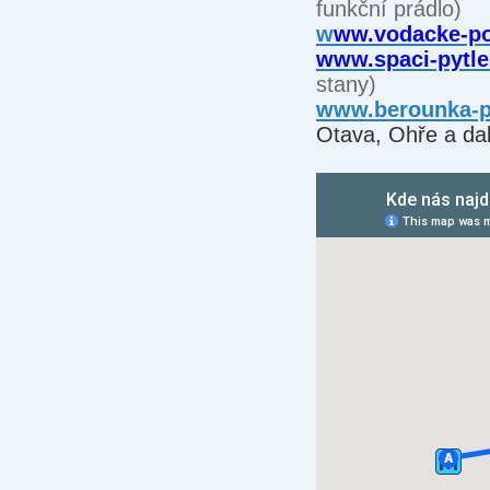
funkční prádlo)
w
ww.vodacke-po
www.spaci-pytl
stany)
www.berounka-p
Otava, Ohře a dal