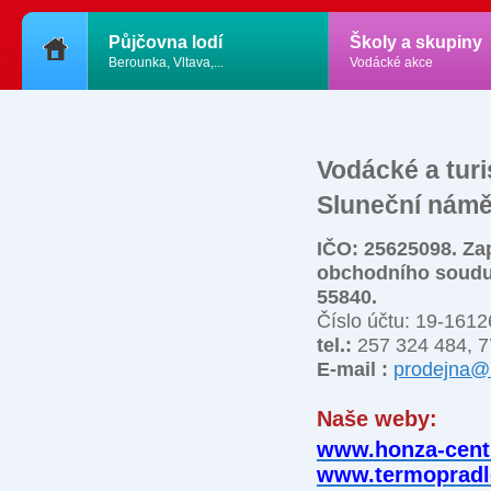
Půjčovna lodí
Školy a skupiny
Berounka, Vltava,...
Vodácké akce
Vodácké a turi
Sluneční náměs
IČO: 25625098. Za
obchodního soudu 
55840.
Číslo účtu: 19-161
tel.:
257 324 484, 7
E-mail :
prodejna@
Naše weby:
www.honza-cent
www.termopradl